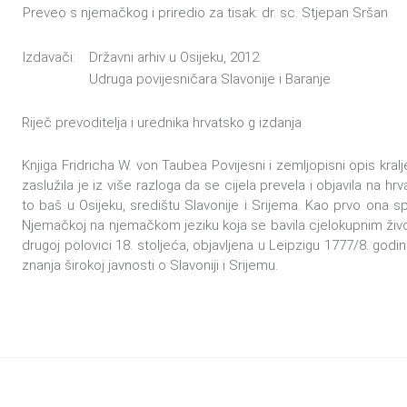
Preveo s njemačkog i priredio za tisak: dr. sc. Stjepan Sršan
Izdavači:
Državni arhiv u Osijeku, 2012.
Udruga povijesničara Slavonije i Baranje
Riječ prevoditelja i urednika hrvatsko g izdanja
Knjiga Fridricha W. von Taubea Povijesni i zemljopisni opis kral
zaslužila je iz više razloga da se cijela prevela i objavila na hrv
to baš u Osijeku, središtu Slavonije i Srijema. Kao prvo ona 
Njemačkoj na njemačkom jeziku koja se bavila cjelokupnim živo
drugoj polovici 18. stoljeća, objavljena u Leipzigu 1777/8. godin
znanja širokoj javnosti o Slavoniji i Srijemu.