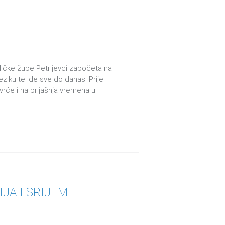
oličke župe Petrijevci započeta na
ziku te ide sve do danas. Prije
rće i na prijašnja vremena u
NIJA I SRIJEM