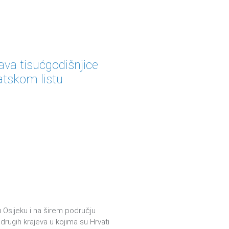
va tisućgodišnjice
atskom listu
u
u Osijeku i na širem području
rugih krajeva u kojima su Hrvati