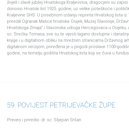
živjeli i slavili jubilej Hrvatskoga Kraljevstva, dragocjeni su zapi
donosio Hrvatski list 1925. godine, uz velike poteškoće i politi
Kraljevine SHS. U posebnom izdanju reprinta Hrvatskog lista iz 
priredili Ogranak Matice hrvatske Osijek, Muzej Slavonije, Državn
Hrvatskoga Zmaja“ i Slavonska udruga Hercegovaca u Osijeku, uz 
sc. Srećka Tomasa, sve su te vijesti lagano dostupne i današnjo
knjige i u digitalnom obliku na mrežnim stranicama Državnog arhi
digitalnom verzijom, priređena je u prigodi proslave 1100-godiš
godine, na temelju godišta Hrvatskog lista koji se čuva u fundu
59. POVIJEST PETRIJEVAČKE ŽUPE
Preveo i priredio: dr. sc. Stjepan Sršan