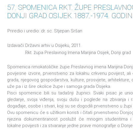
57. SPOMENICA RKT. ŽUPE PRESLAVNO
DONJI GRAD OSIJEK 1887.-1974. GODIN
Priredio i uredio: dr. sc. Stjepan Sršan
Izdavači:
Državni arhiv u Osijeku, 2011.
Rkt. župa Preslavnog Imena Marijina Osijek, Donji grad
Spomenica rimokatoličke župe Preslavnog imena Marijina Donj
povijesne izvore, prvenstveno za lokalnu crkvenu povijest, al
grada, njegovog gospodarstva, kulture, prosvjete, arhitekture, d
uže pa i iz šire okolice župe i samoga grada Osijeka.
Pisci spomenice bili su tadašnji župnici. Svaki pisac je un
gledanje, svoja viđenja, svoju dušu i poglede na zbivanja i r
događaje, osobe i stvari, koji su se dogodili prvenstveno u župi
Ovu spomenicu će s užitkom koristi i čitati prvenstveno Donjograđ
njezina dokumentiranost poslužit će mnogim studentima i 
lokalne povijesti i za stvaranje jedne prave monografije o Donj