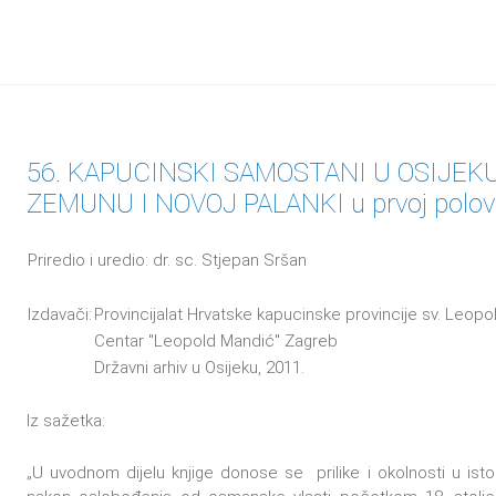
56. KAPUCINSKI SAMOSTANI U OSIJEK
ZEMUNU I NOVOJ PALANKI u prvoj polovic
Priredio i uredio: dr. sc. Stjepan Sršan
Izdavači:
Provincijalat Hrvatske kapucinske provincije sv. Leo
Centar "Leopold Mandić" Zagreb
Državni arhiv u Osijeku, 2011.
Iz sažetka:
„U uvodnom dijelu knjige donose se prilike i okolnosti u istoč