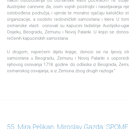
nakon oslobođenja od osmanske vlasti početkom 18. stolje
Austrijske carevine da, osim vojnih postrojbi i naseljavanja 
oslobođena područja, i vjerski te moralno ojačaju katoličko s
organizacije, a osobito redovničkih samostana i klera. U to
osmanske vlasti osnovali su kapucini tadašnje Austijsko-uga
Osijeku, Beogradu, Zemunu i Novoj Palanki. U knjizi se donose
rečenih kapucinskih samostana.
U drugom, najvećem dijelu knjige, donosi se na lijevoj str
samostana u Beogradu, Zemunu i Novoj Palanki s usporedn
njihovog osnivanja 1718. godine do odlaska iz Beograda, Ze
osmanskog osvajanja, a iz Zemuna zbog drugih razloga.“
55. Mira Pelikan, Miroslav Gazda: SP