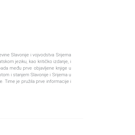
jevine Slavonije i vojvodstva Srijema
atskom jeziku, kao kritičko izdanje, i
spada među prve objavljene knjige u
tom i stanjem Slavonije i Srijema u
e. Time je pružila prve informacije i