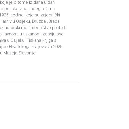
si koje je o tome iz dana u dan
čke pritiske vladajućeg režima
1925. godine, koje su zajednički
i arhiv u Osijeku, Družba „Braća
autorski rad i uredništvo prof. dr.
j javnosti u tiskanom izdanju ove
va u Osijeku. Tiskana knjiga s
njice Hrvatskoga kraljevstva 2025.
su Muzeja Slavonije.