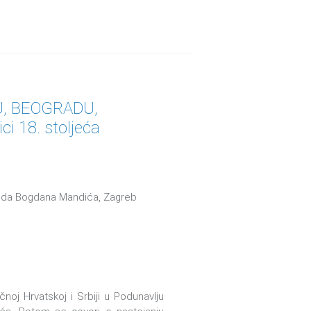
U, BEOGRADU,
i 18. stoljeća
polda Bogdana Mandića, Zagreb
noj Hrvatskoj i Srbiji u Podunavlju