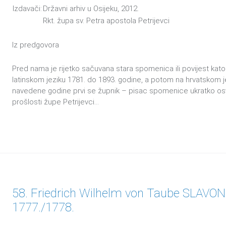
Izdavači:
Državni arhiv u Osijeku, 2012.
Rkt. župa sv. Petra apostola Petrijevci
Iz predgovora
Pred nama je rijetko sačuvana stara spomenica ili povijest kat
latinskom jeziku 1781. do 1893. godine, a potom na hrvatskom je
navedene godine prvi se župnik – pisac spomenice ukratko osv
prošlosti župe Petrijevci…
58. Friedrich Wilhelm von Taube SLAVO
1777./1778.