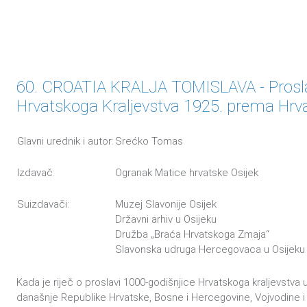
60. CROATIA KRALJA TOMISLAVA - Prosla
Hrvatskoga Kraljevstva 1925. prema Hrv
Glavni urednik i autor:
Srećko Tomas
Izdavač:
Ogranak Matice hrvatske Osijek
Suizdavači:
Muzej Slavonije Osijek
Državni arhiv u Osijeku
Družba „Braća Hrvatskoga Zmaja“
Slavonska udruga Hercegovaca u Osijek
Kada je riječ o proslavi 1000-godišnjice Hrvatskoga kraljevstva 
današnje Republike Hrvatske, Bosne i Hercegovine, Vojvodine i d