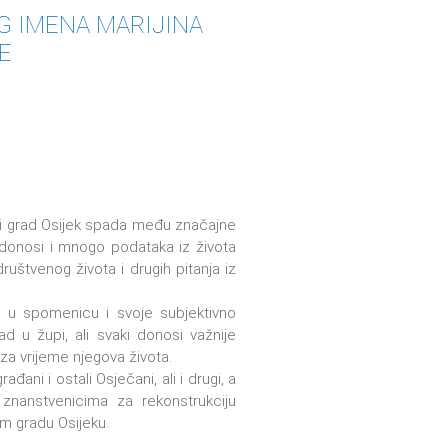
G IMENA MARIJINA
E
i grad Osijek spada među značajne
i donosi i mnogo podataka iz života
ruštvenog života i drugih pitanja iz
io u spomenicu i svoje subjektivno
ad u župi, ali svaki donosi važnije
 za vrijeme njegova života.
ani i ostali Osječani, ali i drugi, a
znanstvenicima za rekonstrukciju
em gradu Osijeku.