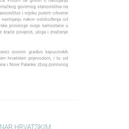
ća. Potom se govori o nastojanju
njemačkog govornog stanovništva na
tanovništvo i vojsku putem crkvene
m nastojanju nakon oslobođenja od
rske provincije svoje samostane u
 kraće povijesti, uloga i značenje
anici izvorno gradivo kapucinskih
im hrvatskim prijevodom, i to od
muna i Nove Palanke zbog ponovnog
OMENAR HRVATSKIM